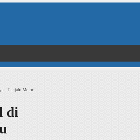
ya – Panjalu Motor
 di
lu