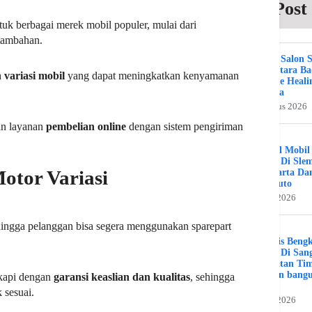
Post
uk berbagai merek mobil populer, mulai dari
 tambahan.
Beauty Salon 
Kuta Utara B
n
variasi mobil
yang dapat meningkatkan kenyamanan
Bali The Heali
Day Spa
2 Agustus 2026
an layanan
pembelian online
dengan sistem pengiriman
Bengkel Mobil
Umum Di Sle
otor Variasi
Jogjakarta Da
Benz Auto
31 Juli 2026
hingga pelanggan bisa segera menggunakan sparepart
Spesialis Beng
Murah Di Sang
Kalimatan Ti
Hamran bang
gkapi dengan
garansi keaslian dan kualitas
, sehingga
Jaya
 sesuai.
19 Juli 2026