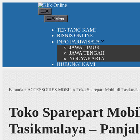
Langsung
ke
Menu
isi
Menu
TENTANG KAMI
BISNIS ONLINE
INFO PARIWISATA
JAWA TIMUR
JAWA TENGAH
YOGYAKARTA
HUBUNGI KAMI
Beranda
»
ACCESSORIES MOBIL
»
Toko Sparepart Mobil di Tasikmala
Toko Sparepart Mobil
Tasikmalaya – Panja