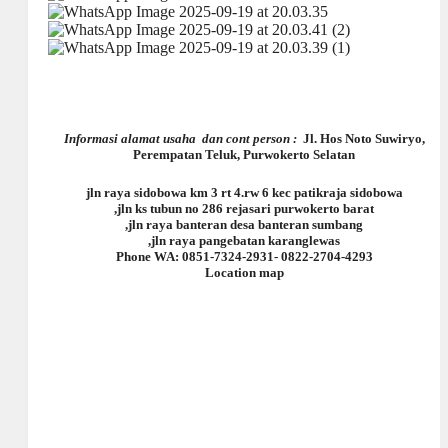
Informasi alamat usaha dan cont person :
Jl. Hos Noto Suwiryo,
Perempatan Teluk, Purwokerto Selatan
jln raya sidobowa km 3 rt 4.rw 6 kec patikraja sidobowa
,jln ks tubun no 286 rejasari purwokerto barat
,jln raya banteran desa banteran sumbang
,jln raya pangebatan karanglewas
Phone WA: 0851-7324-2931- 0822-2704-4293
Location map