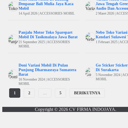
Denpasar Bali Mulia Jaya Kaca
Jawa Tengah Gree
Mobil
Audio Dan Accesor
14 April 2026 | ACCESSORIES MOBIL
2 Maret 2026 | ACC
Panjalu Motor Toko Sparepart
Nebo Toko Variasi
Mobil Di Tasikmalaya Jawa Barat
Kendari Sulawesi 
21 September 2025 | ACCESSORIES
1 Februari 2025 | A
MOBIL
Doni Variasi Mobil Di Pulau
Go Sticker Sticke
Punjung Dharmasraya Sumatera
Di Surakarta
Barat
5 November 2024 | 
MOBIL
16 November 2024 | ACCESSORIES
MOBIL
1
2
…
5
BERIKUTNYA
Copyright © 2026
CV FIRMA INDOJAYA
.