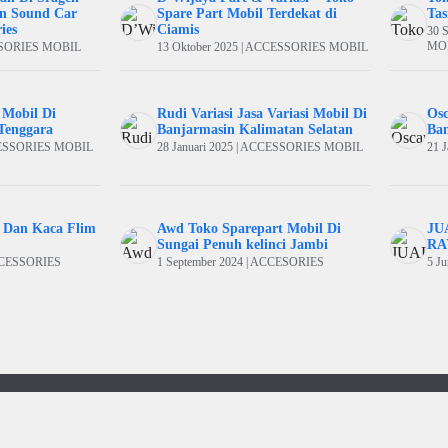
n Sound Car
Spare Part Mobil Terdekat di
Tas
ies
Ciamis
30 
MO
ESSORIES MOBIL
13 Oktober 2025 | ACCESSORIES MOBIL
 Mobil Di
Rudi Variasi Jasa Variasi Mobil Di
Osc
Tenggara
Banjarmasin Kalimatan Selatan
Ban
CCESSORIES MOBIL
28 Januari 2025 | ACCESSORIES MOBIL
21 
r Dan Kaca Flim
Awd Toko Sparepart Mobil Di
JU
Sungai Penuh kelinci Jambi
RA
ACCESSORIES
1 September 2024 | ACCESORIES
5 J