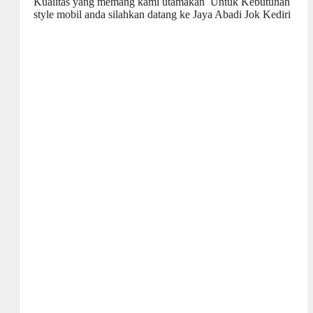
Kualitas yang memang kami utamakan Untuk Kebutuhan
style
mobil anda silahkan datang ke Jaya
Abadi Jok Kediri