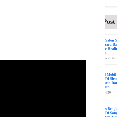
Post
Beauty Salon 
Kuta Utara B
Bali The Heali
Day Spa
2 Agustus 2026
Bengkel Mobil
Umum Di Sle
Jogjakarta Da
Benz Auto
31 Juli 2026
Spesialis Beng
Murah Di Sang