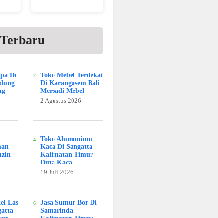
 Terbaru
Spa Di
Toko Mebel Terdekat
adung
Di Karangasem Bali
ng
Mersadi Mebel
2 Agustus 2026
Toko Alumunium
man
Kaca Di Sangatta
nzin
Kalimatan Timur
Duta Kaca
19 Juli 2026
kel Las
Jasa Sumur Bor Di
atta
Samarinda