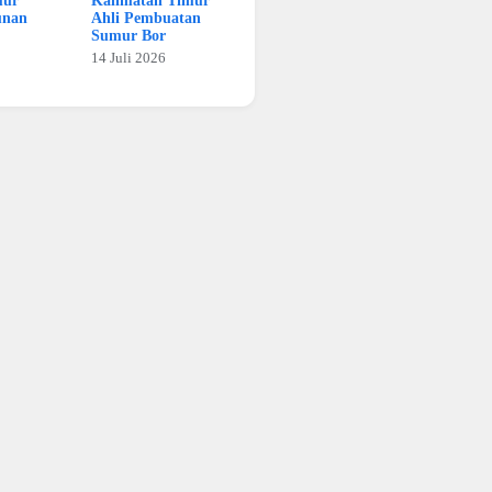
mur
Kalimatan Timur
unan
Ahli Pembuatan
Sumur Bor
14 Juli 2026