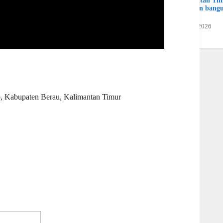
Kalimatan Ti
Hamran bang
Jaya
19 Juli 2026
eb, Kabupaten Berau, Kalimantan Timur