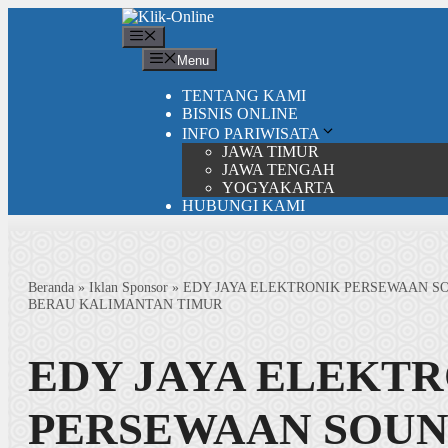
Langsung
ke
Menu
isi
Menu
TENTANG KAMI
BISNIS ONLINE
INFO PARIWISATA
JAWA TIMUR
JAWA TENGAH
YOGYAKARTA
HUBUNGI KAMI
Beranda
»
Iklan Sponsor
»
EDY JAYA ELEKTRONIK PERSEWAAN S
BERAU KALIMANTAN TIMUR
EDY JAYA ELEKT
PERSEWAAN SOU