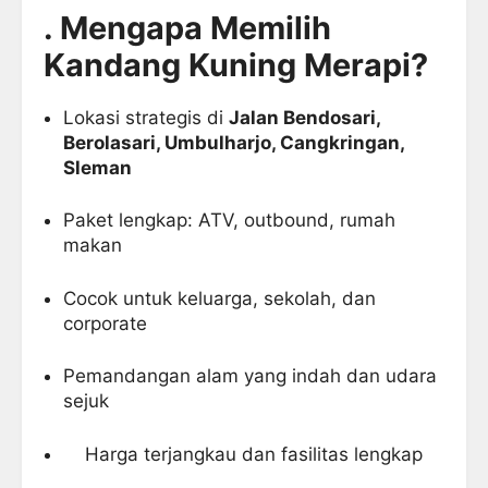
. Mengapa Memilih
Kandang Kuning Merapi?
Lokasi strategis di
Jalan Bendosari,
Berolasari, Umbulharjo, Cangkringan,
Sleman
Paket lengkap: ATV, outbound, rumah
makan
Cocok untuk keluarga, sekolah, dan
corporate
Pemandangan alam yang indah dan udara
sejuk
Harga terjangkau dan fasilitas lengkap