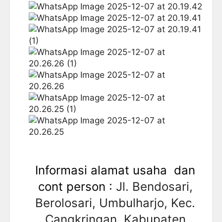
Informasi alamat usaha dan
cont person :
Jl. Bendosari,
Berolosari, Umbulharjo, Kec.
Cangkringan, Kabupaten