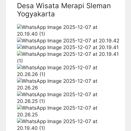
Desa Wisata Merapi Sleman
Yogyakarta