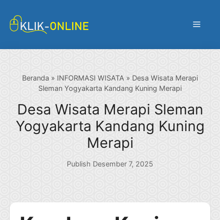
Langsung
ke
Menu
isi
Beranda
»
INFORMASI WISATA
»
Desa Wisata Merapi
Sleman Yogyakarta Kandang Kuning Merapi
Desa Wisata Merapi Sleman
Yogyakarta Kandang Kuning
Merapi
Publish Desember 7, 2025