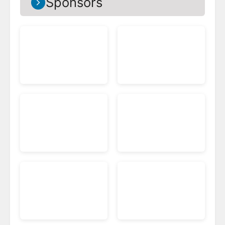
Sponsors