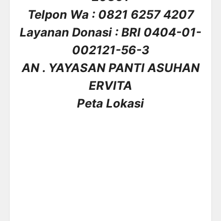
Telpon Wa : 0821 6257 4207
Layanan Donasi : BRI 0404-01-
002121-56-3
AN . YAYASAN PANTI ASUHAN
ERVITA
Peta Lokasi