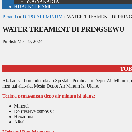
YOGYAKARTA
HUBUNGI KAMI
Beranda
»
DEPO AIR MINUM
»
WATER TREAMENT DI PRIN
WATER TREAMENT DI PRINGSEWU
Publish Mei 19, 2024
TO
Al- kautsar bumindo adalah Spesialis Pembuatan Depot Air Minum , di
menjual alat-alat Mesin Depot Air Minum Isi Ulang.
Terima pemasangan depo air minum isi ulang:
Mineral
Ro (reserve osmosisi)
Hexaqonal
Alkali
Melayani Dan Mengatasi: