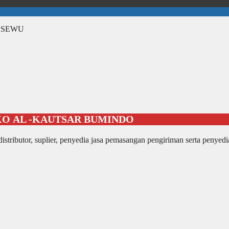
GSEWU
KO
AL -KAUTSAR BUMINDO
stributor, suplier, penyedia jasa pemasangan pengiriman serta penyed