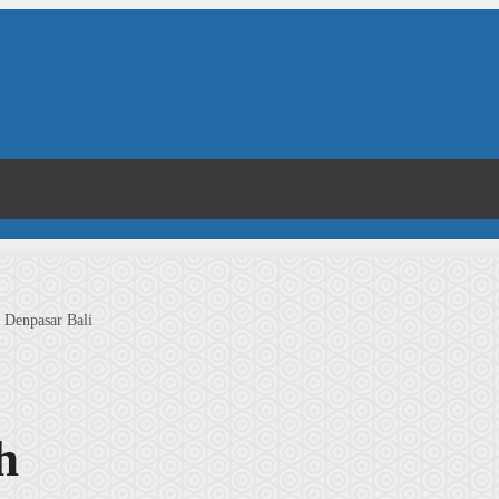
 Denpasar Bali
h