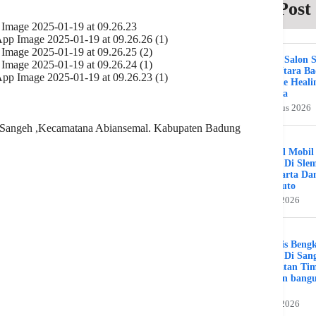
Post
Beauty Salon 
Kuta Utara B
Bali The Heali
Day Spa
2 Agustus 2026
ya Sangeh ,Kecamatana Abiansemal. Kabupaten Badung
Bengkel Mobil
Umum Di Sle
Jogjakarta Da
Benz Auto
31 Juli 2026
Spesialis Beng
Murah Di Sang
Kalimatan Ti
Hamran bang
Jaya
19 Juli 2026