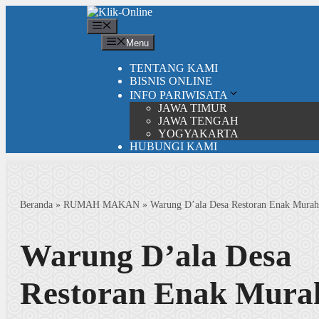
Langsung
ke
Menu
isi
Menu
TENTANG KAMI
BISNIS ONLINE
INFO PARIWISATA
JAWA TIMUR
JAWA TENGAH
YOGYAKARTA
HUBUNGI KAMI
Beranda
»
RUMAH MAKAN
»
Warung D’ala Desa Restoran Enak Murah
Warung D’ala Desa
Restoran Enak Mura