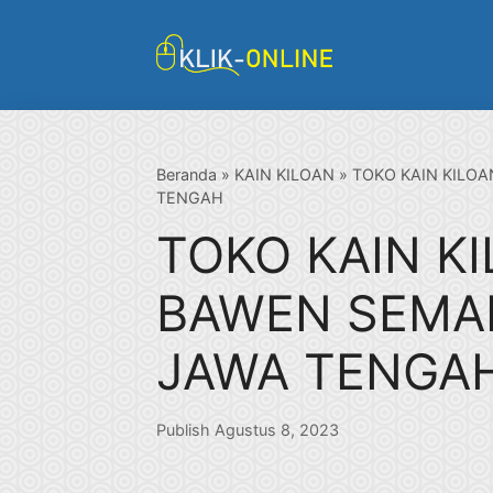
Langsung
ke
isi
Beranda
»
KAIN KILOAN
»
TOKO KAIN KILO
TENGAH
TOKO KAIN K
BAWEN SEMA
JAWA TENGA
Publish Agustus 8, 2023