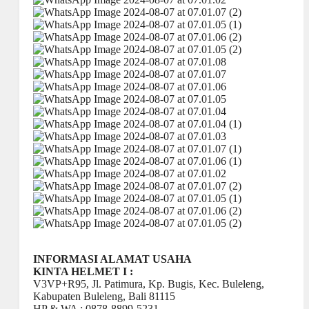
INFORMASI ALAMAT USAHA
KINTA HELMET I :
V3VP+R95, Jl. Patimura, Kp. Bugis, Kec. Buleleng,
Kabupaten Buleleng, Bali 81115
HP & WA : 0878-8899-5231