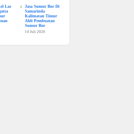
kel Las
Jasa Sumur Bor Di
atta
Samarinda
mur
Kalimatan Timur
unan
Ahli Pembuatan
Sumur Bor
14 Juli 2026