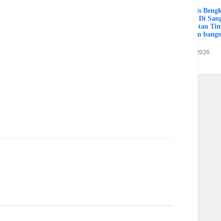
Spesialis Beng
Murah Di Sang
Kalimatan Ti
Hamran bang
Jaya
19 Juli 2026