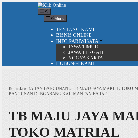
Langsung
ke
Menu
isi
Menu
TENTANG KAMI
BISNIS ONLINE
INFO PARIWISATA
JAWA TIMUR
JAWA TENGAH
YOGYAKARTA
HUBUNGI KAMI
Beranda
»
BAHAN BANGUNAN
»
TB MAJU JAYA MAKLIE TOKO 
BANGUNAN DI NGABANG KALIMANTAN BARAT
TB MAJU JAYA MA
TOKO MATRIAL