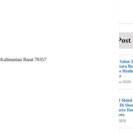
Post
 Kalimantan Barat 79357
Beauty Salon 
Kuta Utara B
Bali The Heali
Day Spa
2 Agustus 2026
Bengkel Mobil
Umum Di Sle
Jogjakarta Da
Benz Auto
31 Juli 2026