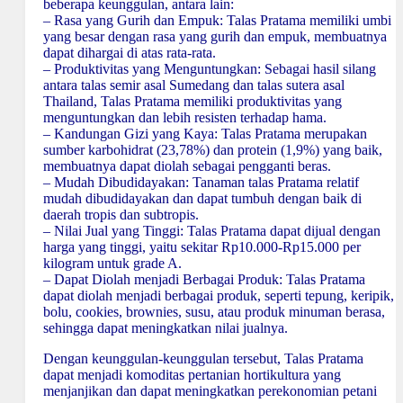
beberapa keunggulan, antara lain:
– Rasa yang Gurih dan Empuk: Talas Pratama memiliki umbi
yang besar dengan rasa yang gurih dan empuk, membuatnya
dapat dihargai di atas rata-rata.
– Produktivitas yang Menguntungkan: Sebagai hasil silang
antara talas semir asal Sumedang dan talas sutera asal
Thailand, Talas Pratama memiliki produktivitas yang
menguntungkan dan lebih resisten terhadap hama.
– Kandungan Gizi yang Kaya: Talas Pratama merupakan
sumber karbohidrat (23,78%) dan protein (1,9%) yang baik,
membuatnya dapat diolah sebagai pengganti beras.
– Mudah Dibudidayakan: Tanaman talas Pratama relatif
mudah dibudidayakan dan dapat tumbuh dengan baik di
daerah tropis dan subtropis.
– Nilai Jual yang Tinggi: Talas Pratama dapat dijual dengan
harga yang tinggi, yaitu sekitar Rp10.000-Rp15.000 per
kilogram untuk grade A.
– Dapat Diolah menjadi Berbagai Produk: Talas Pratama
dapat diolah menjadi berbagai produk, seperti tepung, keripik,
bolu, cookies, brownies, susu, atau produk minuman berasa,
sehingga dapat meningkatkan nilai jualnya.
Dengan keunggulan-keunggulan tersebut, Talas Pratama
dapat menjadi komoditas pertanian hortikultura yang
menjanjikan dan dapat meningkatkan perekonomian petani