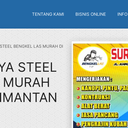
TENTANG KAMI
BISNIS ONLINE
INFO
STEEL BENGKEL LAS MURAH DI
YA STEEL
S MURAH
LIMANTAN