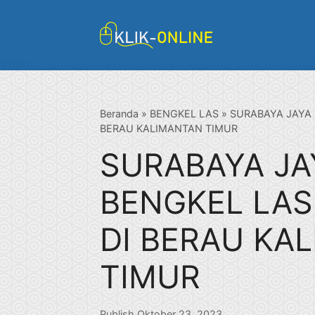
Langsung
ke
isi
Beranda
»
BENGKEL LAS
»
SURABAYA JAYA 
BERAU KALIMANTAN TIMUR
SURABAYA JA
BENGKEL LA
DI BERAU KA
TIMUR
Publish Oktober 23, 2023