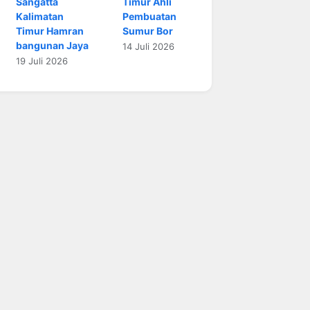
Sangatta
Timur Ahli
Kalimatan
Pembuatan
Timur Hamran
Sumur Bor
bangunan Jaya
14 Juli 2026
19 Juli 2026