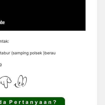
ntak:
tabur (samping polsek )berau
9