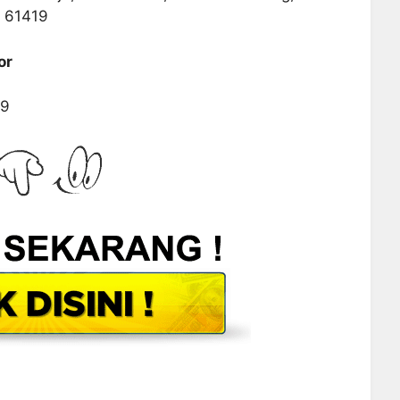
 61419
or
89