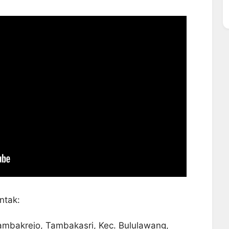
ntak:
ambakrejo, Tambakasri, Kec. Bululawang,