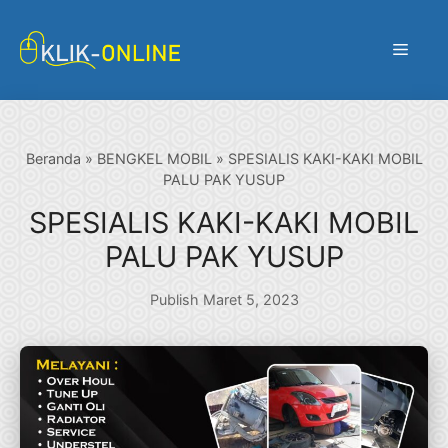
Langsung
ke
Menu
isi
Beranda
»
BENGKEL MOBIL
»
SPESIALIS KAKI-KAKI MOBIL
PALU PAK YUSUP
SPESIALIS KAKI-KAKI MOBIL
PALU PAK YUSUP
Publish Maret 5, 2023