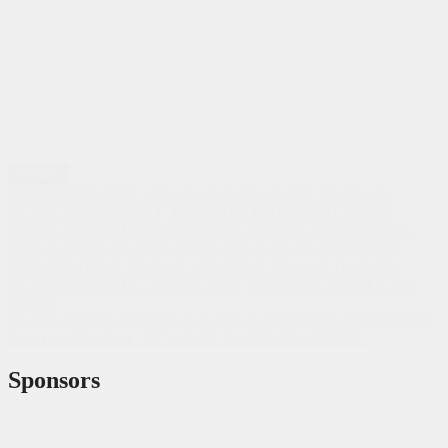
Related
AG UNDERSTEEL SPESIALIS KAKI KAKI MOBIL DI
KLATEN
6 Maret 2024 | BENGKEL KAKI KAKI MOBIL
Nanang Spesialis Bengkel Kaki Kaki Mobil Di Sukoharjo Jawa
Tengah
30 Oktober 2024 | BENGKEL KAKI KAKI MOBIL
INDEPENDENT MOTOR SPESIALIS NISSAN DATSUN
DENPASAR BALI
7 Agustus 2024 | BENGKEL KAKI KAKI
MOBIL
DUNIA MOBIL SPESIALIS KAKI KAKI MOBIL DENPASAR
BALI
16 Mei 2024 | BENGKEL KAKI KAKI MOBIL
Sponsors