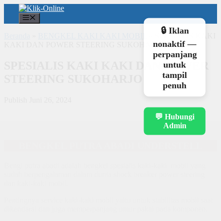
Langsung
ke
Menu
isi
🔒 Iklan
Beranda
»
BENGKEL KAKI KAKI MOBIL
»
SPESIALIS KAKI
nonaktif —
KAKI DAN POWER STEERING SUKOHARJO
perpanjang
SPESIALIS KAKI KAKI DAN POWER
untuk
tampil
STEERING SUKOHARJO
penuh
Publish Juni 26, 2024
💬 Hubungi
Admin
BENGKEL PUTRA ABADI UNDERSTELL
Bengl putra abadi adalah bengkel spesialis kaki-kaki mobil yang
sudah berpengalaman dalam dunia shock breaker power steering
dan kaki-kaki mobil.
Pentingnya service kaki-kaki mobil yaitu untuk stabilitas mobil saat
dikendarai dan juga memperpanjang umur pakai pada komponen.