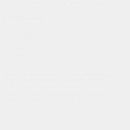
Service kaki mobil sebaiknya dilakukan di bengkel kaki kaki mobil
terdekat setiap 10.000 KM atau 6 Bulan Sekali
Kami Mengerjakan:
Kaki-kaki
Power Stering
Shock Breaker
Dongkrak
Ceper
Standart
Ganti oli
Dll
Bengkel Putra Abadi sebagai bengkel khusus kaki-kaki
Mobil
terbaik dan terpecaya khususnya Di Sukoharjo jawa
tengah Dan
sekitarnya
kami siap membantu anda dalam mengatasi permasalahan dan
meningkatkan performa kaki-kaki mobil anda