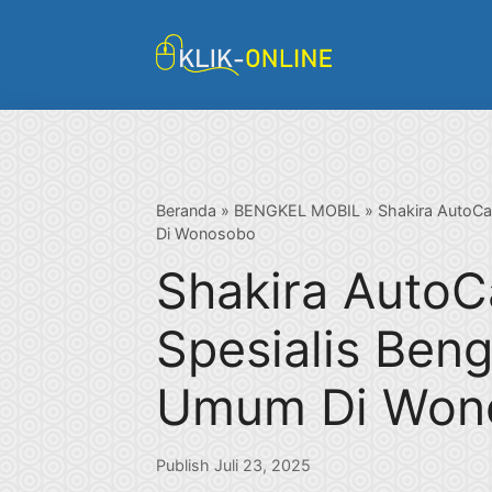
Langsung
ke
isi
Beranda
»
BENGKEL MOBIL
»
Shakira AutoCa
Di Wonosobo
Shakira AutoC
Spesialis Ben
Umum Di Won
Publish Juli 23, 2025