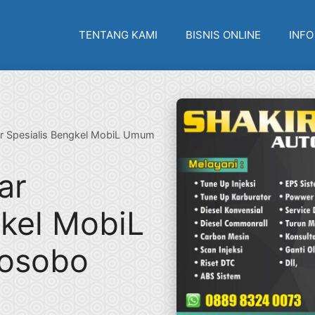
TENTANG KAMI
BISNIS ONLINE
INFO
r Spesialis Bengkel MobiL Umum
ar
gkel MobiL
osobo