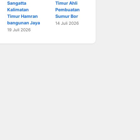
Sangatta
Timur Ahli
Kalimatan
Pembuatan
Timur Hamran
Sumur Bor
bangunan Jaya
14 Juli 2026
19 Juli 2026