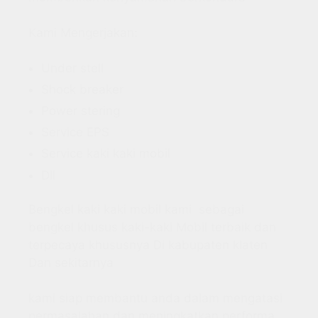
Kami Mengerjakan:
Under stell
Shock breaker
Power stering
Service EPS
Service kaki kaki mobil
Dll
Bengkel kaki kaki mobil
kami sebagai
bengkel khusus kaki-kaki Mobil terbaik dan
terpecaya khususnya Di kabupaten klaten
Dan sekitarnya
kami siap membantu anda dalam mengatasi
permasalahan dan meningkatkan performa