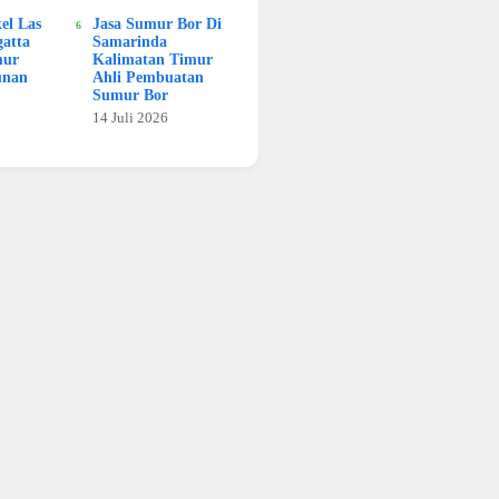
kel Las
Jasa Sumur Bor Di
atta
Samarinda
mur
Kalimatan Timur
unan
Ahli Pembuatan
Sumur Bor
14 Juli 2026