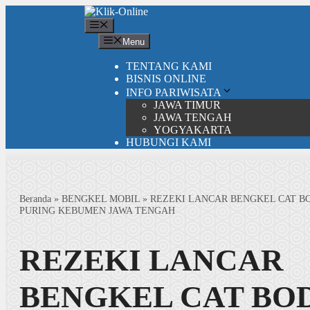
Langsung
ke
Menu
isi
Menu
TENTANG KAMI
BISNIS ONLINE
INFO PARIWISATA
JAWA TIMUR
JAWA TENGAH
YOGYAKARTA
HUBUNGI KAMI
Beranda
»
BENGKEL MOBIL
»
REZEKI LANCAR BENGKEL CAT B
PURING KEBUMEN JAWA TENGAH
REZEKI LANCAR
BENGKEL CAT BO