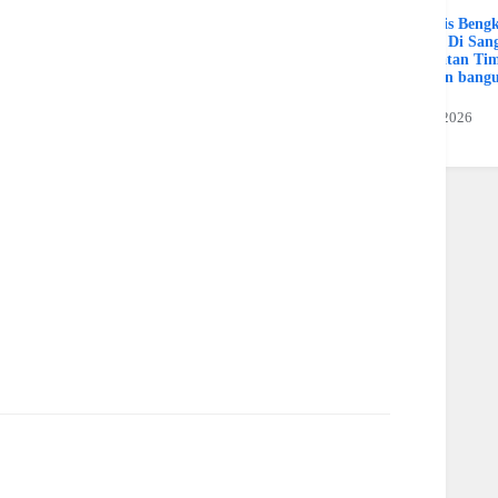
Spesialis Beng
Murah Di Sang
Kalimatan Ti
Hamran bang
Jaya
19 Juli 2026