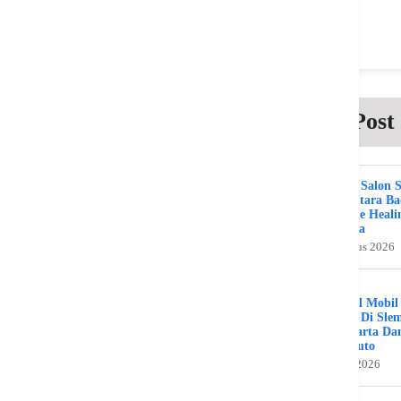
Post
Beauty Salon 
Kuta Utara B
Bali The Heali
Day Spa
2 Agustus 2026
Bengkel Mobil
Umum Di Sle
Jogjakarta Da
Benz Auto
31 Juli 2026