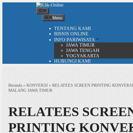
Langsung
ke
Menu
isi
Menu
TENTANG KAMI
BISNIS ONLINE
INFO PARIWISATA
JAWA TIMUR
JAWA TENGAH
YOGYAKARTA
HUBUNGI KAMI
Beranda
»
KONVEKSI
»
RELATEES SCREEN PRINTING KONVEKSI
MALANG JAWA TIMUR
RELATEES SCREE
PRINTING KONVE