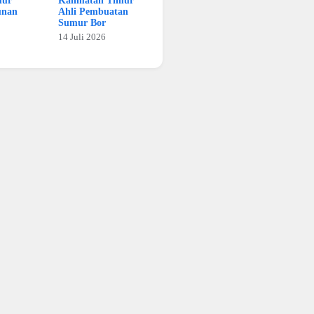
mur
Kalimatan Timur
unan
Ahli Pembuatan
Sumur Bor
14 Juli 2026