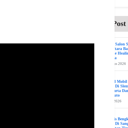
Post
Beauty Salon 
Kuta Utara B
Bali The Heali
Day Spa
2 Agustus 2026
Bengkel Mobil
Umum Di Sle
Jogjakarta Da
Benz Auto
31 Juli 2026
Spesialis Beng
Murah Di Sang