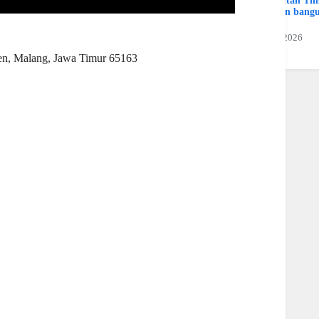
Kalimatan Ti
Hamran bang
Jaya
19 Juli 2026
n, Malang, Jawa Timur 65163