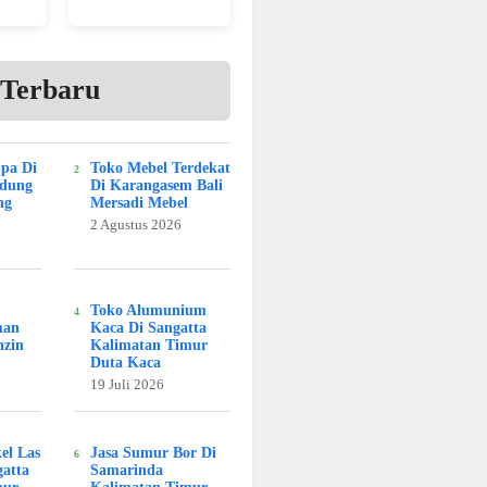
 Terbaru
Spa Di
Toko Mebel Terdekat
adung
Di Karangasem Bali
ng
Mersadi Mebel
2 Agustus 2026
Toko Alumunium
man
Kaca Di Sangatta
nzin
Kalimatan Timur
Duta Kaca
19 Juli 2026
kel Las
Jasa Sumur Bor Di
atta
Samarinda