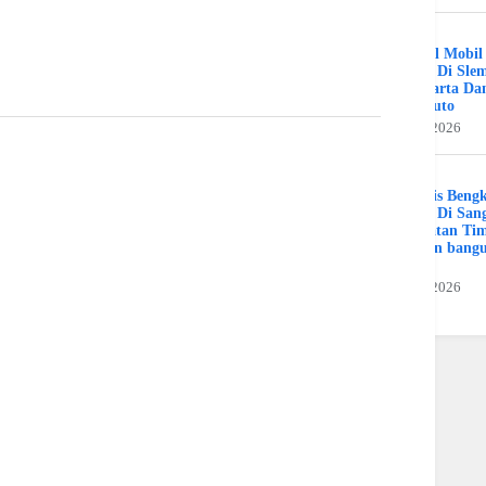
Bengkel Mobil
Umum Di Sle
Jogjakarta Da
Benz Auto
31 Juli 2026
Spesialis Beng
Murah Di Sang
Kalimatan Ti
Hamran bang
Jaya
19 Juli 2026