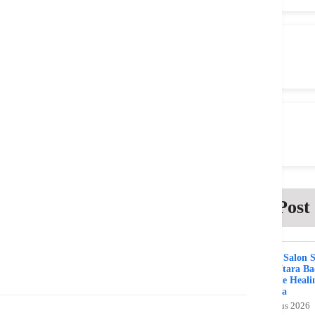
Post
Beauty Salon 
Kuta Utara B
Bali The Heali
Day Spa
2 Agustus 2026