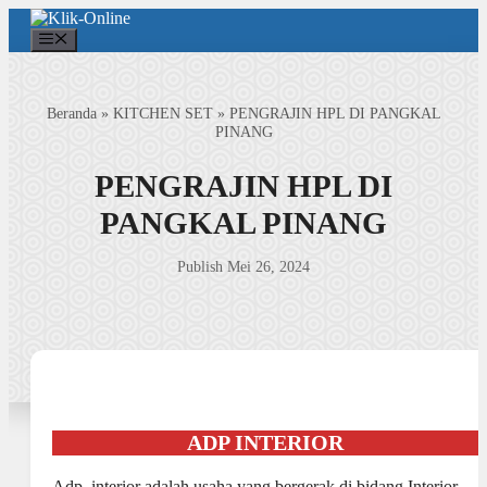
Langsung
ke
Menu
isi
Beranda
»
KITCHEN SET
»
PENGRAJIN HPL DI PANGKAL
PINANG
PENGRAJIN HPL DI
PANGKAL PINANG
Publish Mei 26, 2024
ADP INTERIOR
Adp interior adalah usaha yang bergerak di bidang Interior,