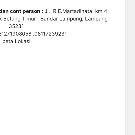
dan cont person :
Jl. R.E.Martadinata km 4
uk Betung Timur , Bandar Lampung, Lampung
35231
081271908058 .08117239231
peta Lokasi