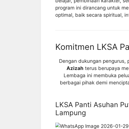
belajar, pembinaan karakter, se
program ini dirancang untuk m
optimal, baik secara spiritual, i
Komitmen LKSA Pan
Dengan dukungan pengurus, p
Azizah
terus berupaya men
Lembaga ini membuka peluan
berbagai pihak demi mencipt
LKSA Panti Asuhan Put
Lampung