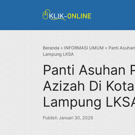
Langsung
ke
isi
Beranda
»
INFORMASI UMUM
»
Panti Asuhan
Lampung LKSA
Panti Asuhan P
Azizah Di Kot
Lampung LKS
Publish Januari 30, 2026