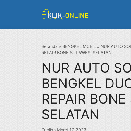
Langsung
ke
isi
Beranda
»
BENGKEL MOBIL
»
NUR AUTO SO
REPAIR BONE SULAWESI SELATAN
NUR AUTO S
BENGKEL DU
REPAIR BONE
SELATAN
Publish Maret 17, 2023