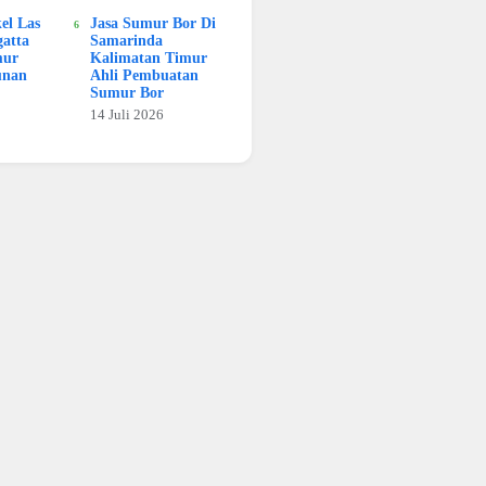
kel Las
Jasa Sumur Bor Di
atta
Samarinda
mur
Kalimatan Timur
unan
Ahli Pembuatan
Sumur Bor
14 Juli 2026