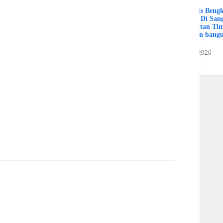
Spesialis Beng
Murah Di Sang
Kalimatan Ti
Hamran bang
Jaya
19 Juli 2026