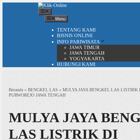
Langsung
ke
Menu
isi
Menu
TENTANG KAMI
BISNIS ONLINE
INFO PARIWISATA
JAWA TIMUR
JAWA TENGAH
YOGYAKARTA
HUBUNGI KAMI
Beranda
»
BENGKEL LAS
»
MULYA JAYA BENGKEL LAS LISTRIK
PURWOREJO JAWA TENGAH
MULYA JAYA BEN
LAS LISTRIK DI