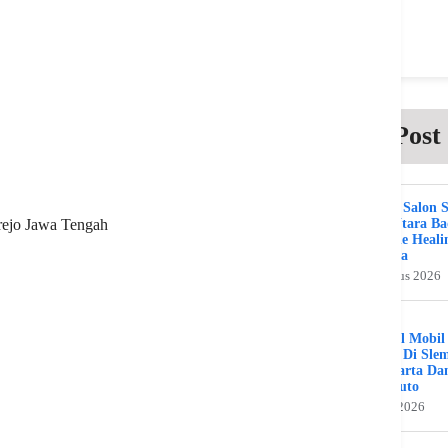
Post
Beauty Salon 
Kuta Utara B
rejo Jawa Tengah
Bali The Heali
Day Spa
2 Agustus 2026
Bengkel Mobil
Umum Di Sle
Jogjakarta Da
Benz Auto
31 Juli 2026