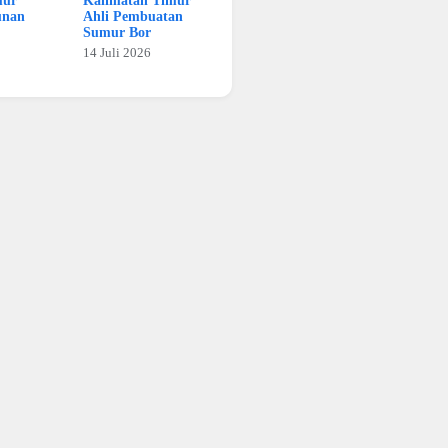
mur
Kalimatan Timur
unan
Ahli Pembuatan
Sumur Bor
14 Juli 2026