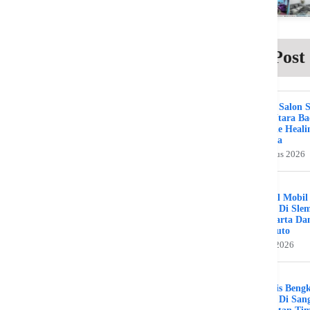
Post
Beauty Salon 
Kuta Utara B
Bali The Heali
Day Spa
2 Agustus 2026
Bengkel Mobil
Umum Di Sle
Jogjakarta Da
Benz Auto
31 Juli 2026
Spesialis Beng
Murah Di Sang