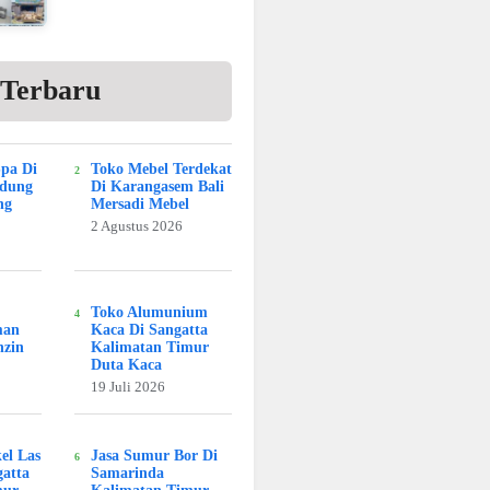
 Terbaru
Spa Di
Toko Mebel Terdekat
adung
Di Karangasem Bali
ng
Mersadi Mebel
2 Agustus 2026
Toko Alumunium
man
Kaca Di Sangatta
nzin
Kalimatan Timur
Duta Kaca
19 Juli 2026
kel Las
Jasa Sumur Bor Di
atta
Samarinda