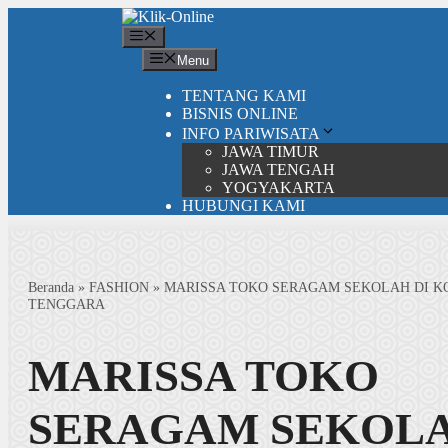
Langsung
ke
Menu
isi
Menu
TENTANG KAMI
BISNIS ONLINE
INFO PARIWISATA
JAWA TIMUR
JAWA TENGAH
YOGYAKARTA
HUBUNGI KAMI
Beranda
»
FASHION
»
MARISSA TOKO SERAGAM SEKOLAH DI K
TENGGARA
MARISSA TOKO
SERAGAM SEKOLA