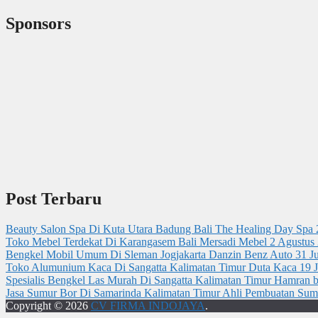
Sponsors
Post Terbaru
Beauty Salon Spa Di Kuta Utara Badung Bali The Healing Day Spa
Toko Mebel Terdekat Di Karangasem Bali Mersadi Mebel
2 Agustus
Bengkel Mobil Umum Di Sleman Jogjakarta Danzin Benz Auto
31 J
Toko Alumunium Kaca Di Sangatta Kalimatan Timur Duta Kaca
19 J
Spesialis Bengkel Las Murah Di Sangatta Kalimatan Timur Hamran
Jasa Sumur Bor Di Samarinda Kalimatan Timur Ahli Pembuatan Su
Copyright © 2026
CV FIRMA INDOJAYA
.