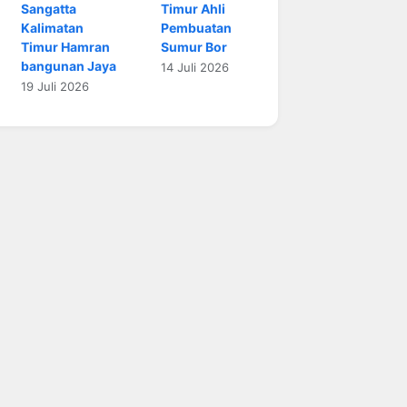
Sangatta
Timur Ahli
Kalimatan
Pembuatan
Timur Hamran
Sumur Bor
bangunan Jaya
14 Juli 2026
19 Juli 2026