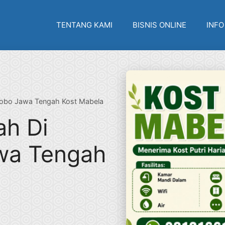
TENTANG KAMI
BISNIS ONLINE
INFO
sobo Jawa Tengah Kost Mabela
ah Di
wa Tengah