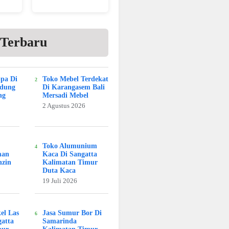
 Terbaru
Spa Di
Toko Mebel Terdekat
adung
Di Karangasem Bali
ng
Mersadi Mebel
2 Agustus 2026
Toko Alumunium
man
Kaca Di Sangatta
nzin
Kalimatan Timur
Duta Kaca
19 Juli 2026
kel Las
Jasa Sumur Bor Di
atta
Samarinda