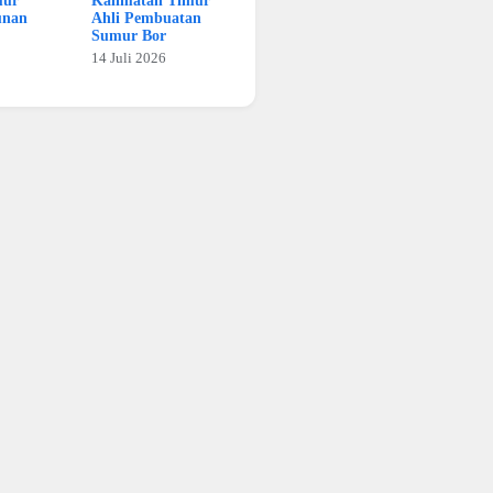
mur
Kalimatan Timur
unan
Ahli Pembuatan
Sumur Bor
14 Juli 2026