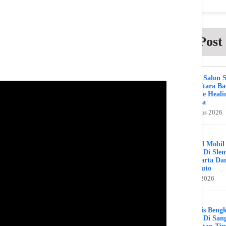
Post
Beauty Salon 
Kuta Utara B
Bali The Heali
Day Spa
2 Agustus 2026
Bengkel Mobil
Umum Di Sle
Jogjakarta Da
Benz Auto
31 Juli 2026
Spesialis Beng
Murah Di Sang