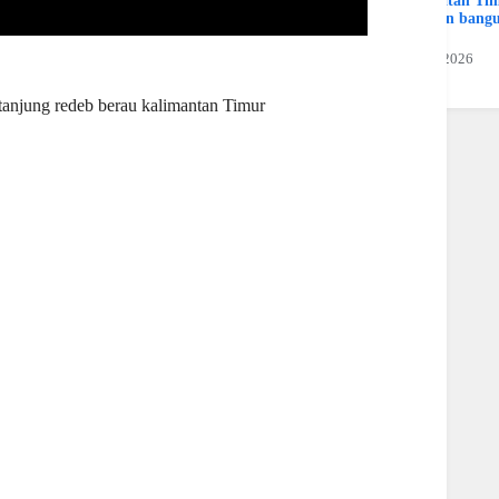
Kalimatan Ti
Hamran bang
Jaya
19 Juli 2026
 tanjung redeb berau kalimantan Timur