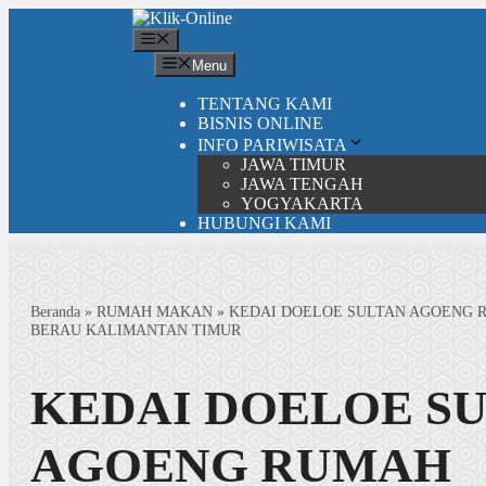
Langsung
ke
Menu
isi
Menu
TENTANG KAMI
BISNIS ONLINE
INFO PARIWISATA
JAWA TIMUR
JAWA TENGAH
YOGYAKARTA
HUBUNGI KAMI
Beranda
»
RUMAH MAKAN
»
KEDAI DOELOE SULTAN AGOENG 
BERAU KALIMANTAN TIMUR
KEDAI DOELOE S
AGOENG RUMAH