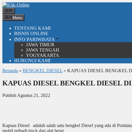
Langsung
ke
Menu
isi
Menu
TENTANG KAMI
BISNIS ONLINE
INFO PARIWISATA
JAWA TIMUR
JAWA TENGAH
YOGYAKARTA
HUBUNGI KAMI
Beranda
»
BENGKEL DIESEL
»
KAPUAS DIESEL BENGKEL 
KAPUAS DIESEL BENGKEL DIESEL D
Publish Agustus 21, 2022
Kapuas Diesel adalah salah satu bengkel Diesel yang ada di Pontiana
mobil pribadi,truck dan alat berat