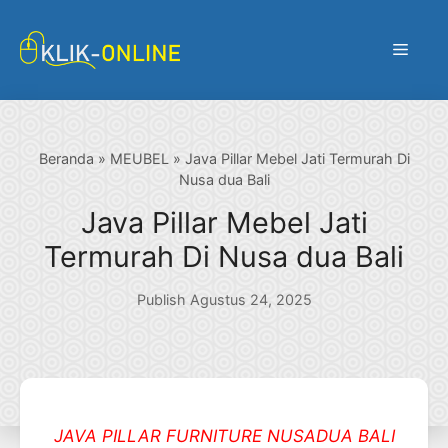
Langsung
ke
Menu
isi
Beranda
»
MEUBEL
»
Java Pillar Mebel Jati Termurah Di
Nusa dua Bali
Java Pillar Mebel Jati
Termurah Di Nusa dua Bali
Publish Agustus 24, 2025
JAVA PILLAR FURNITURE NUSADUA BALI