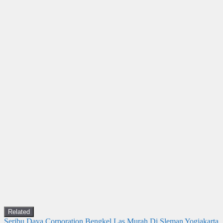
Related
Seribu Daya Corporation Bengkel Las Murah Di Sleman Yogjakarta