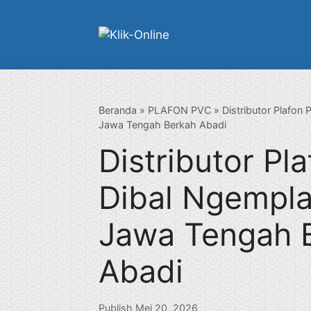
Langsung
ke
isi
Beranda
»
PLAFON PVC
»
Distributor Plafon 
Jawa Tengah Berkah Abadi
Distributor Pl
Dibal Ngempla
Jawa Tengah 
Abadi
Publish Mei 20, 2026