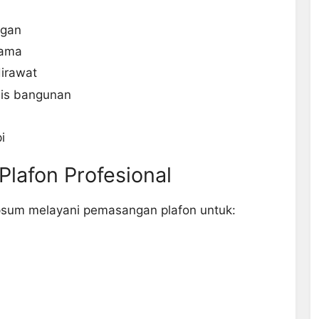
egan
lama
irawat
nis bangunan
i
lafon Profesional
psum melayani pemasangan plafon untuk: