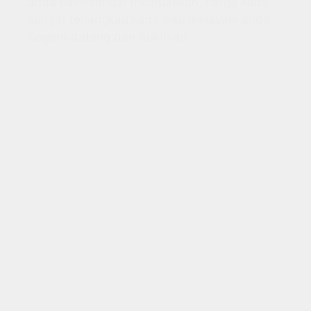
anda hasil sangat memuaskan, harga kami
sangat terjangkau.kami siap melayani anda
Segera datang dan buktikan.