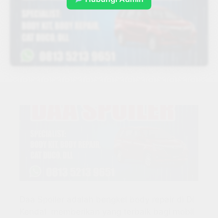
Daa Spoiler adalah bengkel body repair di Di
Kendal memberikan yang terbaik bagi mobil