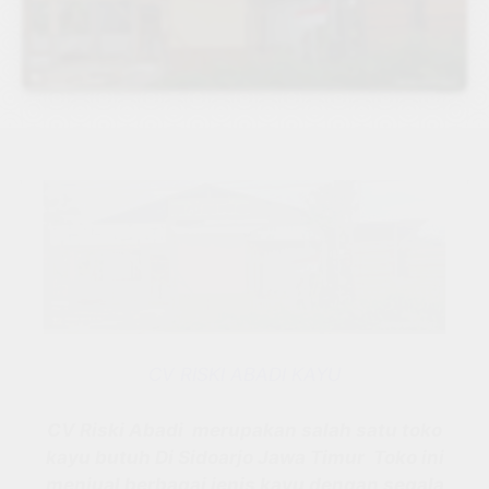
CV RISKI ABADI KAYU
CV Riski Abadi
merupakan salah satu toko
kayu butuh Di Sidoarjo Jawa Timur Toko ini
menjual berbagai jenis kayu dengan segala