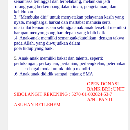
senantiasa tertinggal dan terbelakang, melainkan jadi
orang yang berkembang dalam iman, pengetahuan, dan
kehidupan.
3. “Membuka diri” untuk menyatakan pelayanan kasih yang
nyata, menghargai harkat dan martabat manusia serta
nilai-nilai kemanusiaan sehingga anak-anak tersebut memiliki
harapan menyongsong hari depan yang lebih baik
.4. Anak-anak memiliki semangatkekatolikan, dengan takwa
pada Allah, yang diwujudkan dalam
pola hidup yang baik.
5.
Anak-anak memiliki bakat dan talenta, seperti:
pertukangan, perkayuan, pertanian, perbengkelan, peternakan
sebagai modal untuk hidup mandiri
.6. Anak anak dididik sampai jenjang SMA
OPEN DONASI
BANK BRI : UNIT
SIBOLANGIT REKENING : 5270-01-002024-53-7
A/N :
PANTI
ASUHAN
BETLEHEM