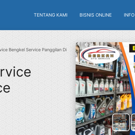
TENTANG KAMI
BISNIS ONLINE
INFO
ice Bengkel Service Panggilan Di
rvice
ce