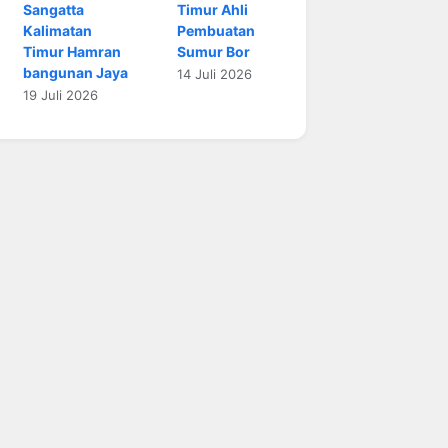
Sangatta
Timur Ahli
Kalimatan
Pembuatan
Timur Hamran
Sumur Bor
bangunan Jaya
14 Juli 2026
19 Juli 2026