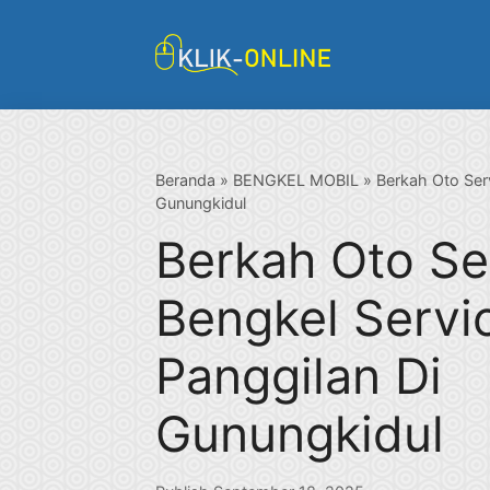
Langsung
ke
isi
Beranda
»
BENGKEL MOBIL
»
Berkah Oto Serv
Gunungkidul
Berkah Oto Se
Bengkel Servi
Panggilan Di
Gunungkidul