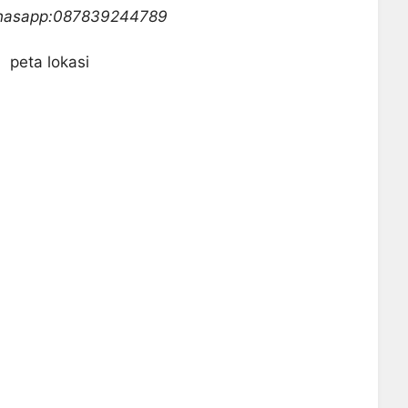
whasapp:087839244789
peta lokasi