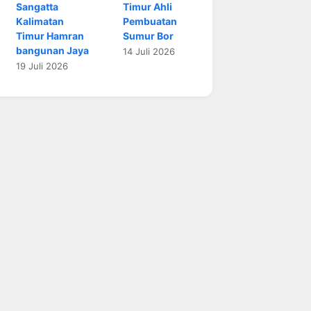
Sangatta
Timur Ahli
Kalimatan
Pembuatan
Timur Hamran
Sumur Bor
bangunan Jaya
14 Juli 2026
19 Juli 2026