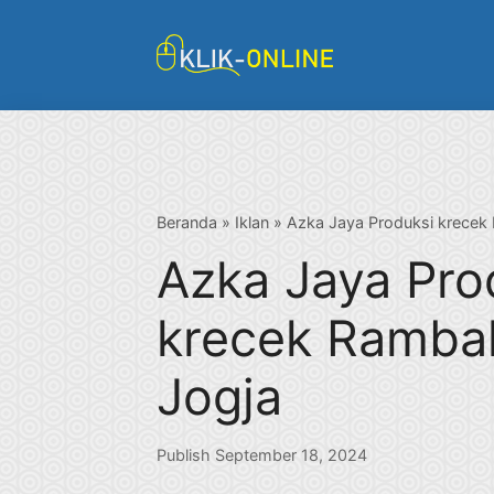
Langsung
ke
isi
Beranda
»
Iklan
»
Azka Jaya Produksi krecek 
Azka Jaya Pro
krecek Rambak
Jogja
Publish September 18, 2024