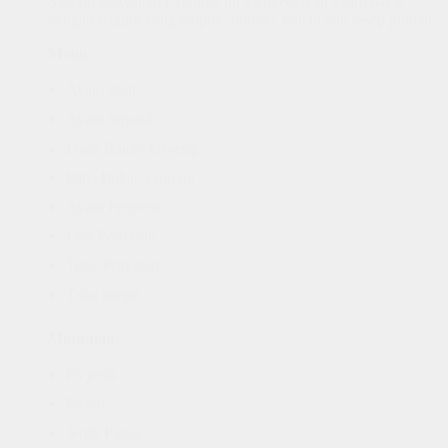
Sleman yogyakarta Tempat ini menyediakan ayam bakar
dengan daging yang empuk, bumbu, bahan dan resep pilihan.
Menu:
Ayam utuh
Ayam separoh
Dada Bakar/ Goreng
Paha Bakar/ Goreng
Ayam Penyetan
Lele Penyetan
Telur Prnyetan
Tahu tempe
Minuman:
Es jeruk
Es teh
Jeruk Panas