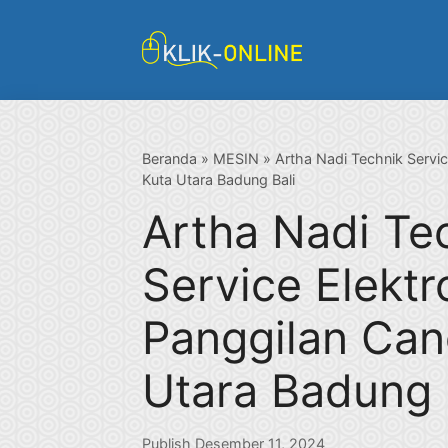
Langsung
ke
isi
Beranda
»
MESIN
»
Artha Nadi Technik Servi
Kuta Utara Badung Bali
Artha Nadi Te
Service Elektr
Panggilan Can
Utara Badung 
Publish Desember 11, 2024