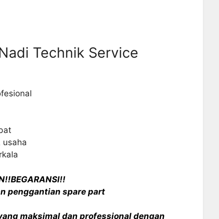
Nadi Technik Service
fesional
bat
& usaha
rkala
N!!BEGARANSI!!
an penggantian spare part
ang maksimal dan professional dengan