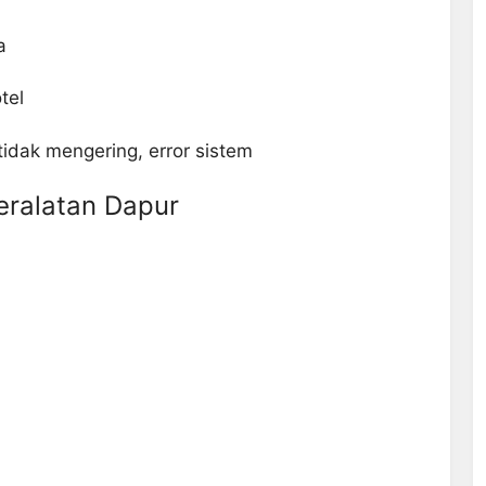
a
tel
tidak mengering, error sistem
eralatan Dapur