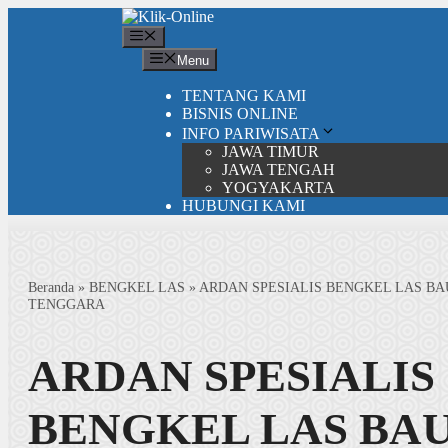
Langsung
ke
Menu
isi
Menu
TENTANG KAMI
BISNIS ONLINE
INFO PARIWISATA
JAWA TIMUR
JAWA TENGAH
YOGYAKARTA
HUBUNGI KAMI
Beranda
»
BENGKEL LAS
»
ARDAN SPESIALIS BENGKEL LAS BA
TENGGARA
ARDAN SPESIALIS
BENGKEL LAS BA