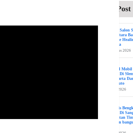
Post
Beauty Salon 
Kuta Utara B
Bali The Heali
Day Spa
2 Agustus 2026
Bengkel Mobil
Umum Di Sle
Jogjakarta Da
Benz Auto
31 Juli 2026
Spesialis Beng
Murah Di Sang
Kalimatan Ti
Hamran bang
Jaya
19 Juli 2026