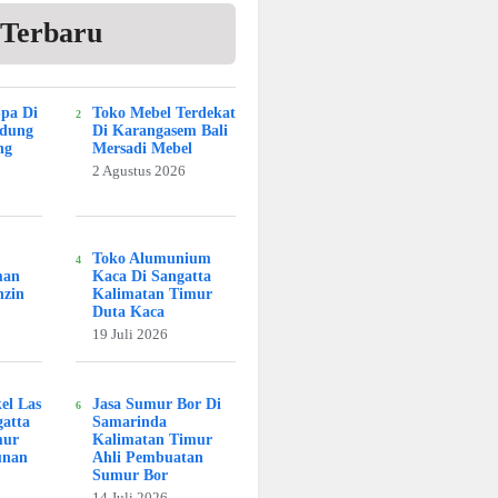
 Terbaru
Spa Di
Toko Mebel Terdekat
adung
Di Karangasem Bali
ng
Mersadi Mebel
2 Agustus 2026
Toko Alumunium
man
Kaca Di Sangatta
nzin
Kalimatan Timur
Duta Kaca
19 Juli 2026
kel Las
Jasa Sumur Bor Di
atta
Samarinda
mur
Kalimatan Timur
unan
Ahli Pembuatan
Sumur Bor
14 Juli 2026