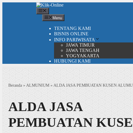
Langsung
ke
Menu
isi
Menu
TENTANG KAMI
BISNIS ONLINE
INFO PARIWISATA
JAWA TIMUR
JAWA TENGAH
YOGYAKARTA
HUBUNGI KAMI
Beranda
»
ALMUNIUM
»
ALDA JASA PEMBUATAN KUSEN ALUM
ALDA JASA
PEMBUATAN KUS