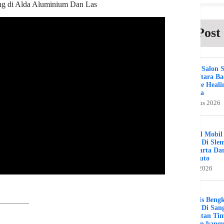
ang di Alda Aluminium Dan Las
Post
Beauty Salon 
Kuta Utara B
Bali The Heali
Day Spa
2 Agustus 2026
Bengkel Mobil
Umum Di Sle
Jogjakarta Da
Benz Auto
31 Juli 2026
Spesialis Beng
Murah Di Sang
Kalimatan Ti
Hamran bang