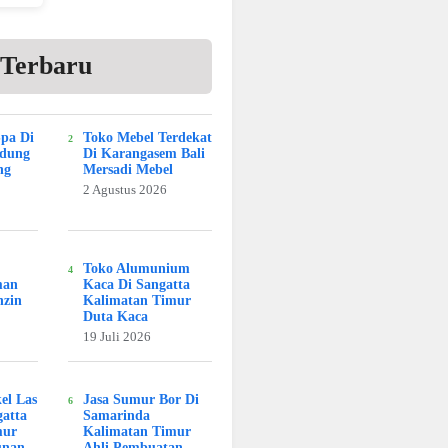
 Terbaru
Spa Di
Toko Mebel Terdekat
adung
Di Karangasem Bali
ng
Mersadi Mebel
2 Agustus 2026
Toko Alumunium
man
Kaca Di Sangatta
nzin
Kalimatan Timur
Duta Kaca
19 Juli 2026
kel Las
Jasa Sumur Bor Di
atta
Samarinda
mur
Kalimatan Timur
unan
Ahli Pembuatan