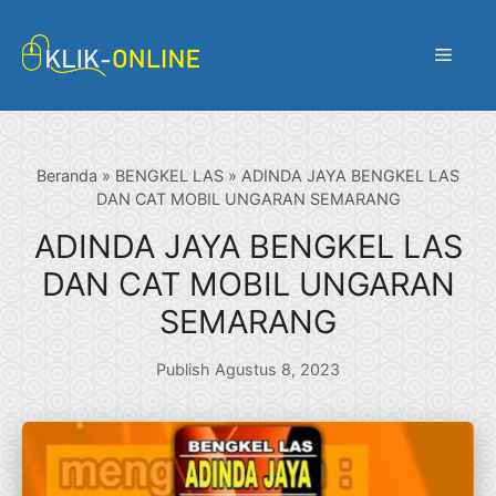
Langsung
ke
Menu
isi
Beranda
»
BENGKEL LAS
»
ADINDA JAYA BENGKEL LAS
DAN CAT MOBIL UNGARAN SEMARANG
ADINDA JAYA BENGKEL LAS
DAN CAT MOBIL UNGARAN
SEMARANG
Publish Agustus 8, 2023