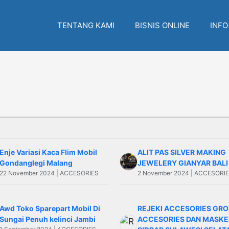
TENTANG KAMI
BISNIS ONLINE
INFO
Enje Variasi Kaca Flim Mobil
ALIT PAS SILVER MAKING
Gondanglegi Malang
JEWELERY GIANYAR BALI
22 November 2024 | ACCESORIES
2 November 2024 | ACCESORI
Awd Toko Sparepart Mobil Di
REJEKI ACCESORIES GRO
Sungai Penuh kelinci Jambi
ACCESORIES DAN MASKER