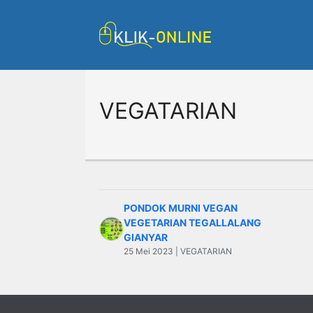
Langsung
ke
isi
VEGATARIAN
PONDOK MURNI VEGAN
VEGETARIAN TEGALLALANG
GIANYAR
25 Mei 2023 | VEGATARIAN