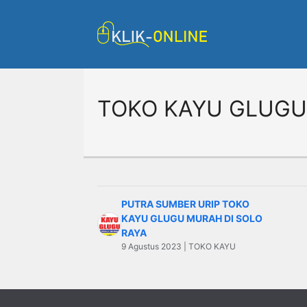
Langsung
ke
isi
TOKO KAYU GLUGU
PUTRA SUMBER URIP TOKO
KAYU GLUGU MURAH DI SOLO
RAYA
9 Agustus 2023 | TOKO KAYU