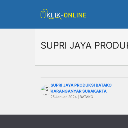
Langsung
ke
isi
SUPRI JAYA PROD
SUPRI JAYA PRODUKSI BATAKO
KARANGANYAR SURAKARTA
25 Januari 2024 | BATAKO