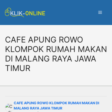
Langsung
ke
Menu
isi
CAFE APUNG ROWO
KLOMPOK RUMAH MAKAN
DI MALANG RAYA JAWA
TIMUR
CAFE APUNG ROWO KLOMPOK RUMAH MAKAN DI
MALANG RAYA JAWA TIMUR