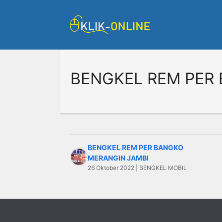
Langsung
ke
isi
BENGKEL REM PER
BENGKEL REM PER BANGKO
MERANGIN JAMBI
26 Oktober 2022 | BENGKEL MOBIL